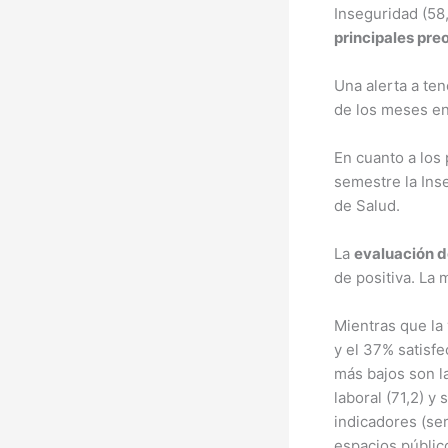
Inseguridad (58,
principales pr
Una alerta a ten
de los meses en
En cuanto a los 
semestre la Inse
de Salud.
La
evaluación d
de positiva. La 
Mientras que la 
y el 37% satisf
más bajos son la
laboral (71,2) y 
indicadores (ser
espacios público