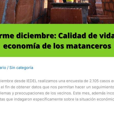
ario
/
Sin categoría
ciembre desde IEDEL realizamos una encuesta de 2.105 casos en
 el fin de obtener datos que nos permitan hacer un seguimiento
blemas y preocupaciones de los vecinos. Este mes, además in
tas que indagaron específicamente sobre la situación económica