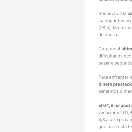
Respecto a la
si
su hogar tuviero
(28,5). Mientras
de ahorro.
Durante el
últi
dificultades eco
pasar a segunda
Para enfrentar l
dinero prestad
alimentos o med
El 64,9 no podr
vacaciones (11,8
4,8 a otra provin
que hará esta t